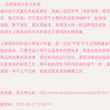
、 品牌延续与多元应用
年鉴的设计元素应具备延展性，其核心视觉符号（色彩体系、图
语言、版式风格）可无缝应用于大赛的其他宣传物料中，如海报
邀请函、数字报告、展览背板等，形成强大统一的品牌视觉矩阵
持续强化上格奖在时尚与科技交叉领域的先锋形象。
为上格奖时尚科创大赛设计年鉴，是一次在“平面”方寸之间构建多
体验的挑战。它要求设计师不仅是美学的塑造者，更是信息的架
师和品牌故事的讲述者。通过精准的设计定位、逻辑清晰的排版
事以及精湛的材质工艺，将科创的理性与时尚的感性熔于一炉，
终成就一本不止于记录、更能启发未来的典藏之作。
若转载，请注明出处：http://www.ohqvjqt.com/product/45.html
新时间：2026-08-07 21:09:14