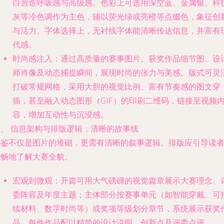
白营造呼吸感与高级感。色彩上可选用深空蓝、金属银、科
灰等冷色调作为主色，辅以荧光绿或亮橙等点缀色，象征创
与活力。字体选择上，无衬线字体能清晰传达信息，并富有
代感。
时尚感注入
：通过高质量的赛事图片、获奖作品细节图、设
师肖像及动态捕捉瞬间，展现时尚的张力与美感。版式可灵
打破常规网格，采用大胆的视觉比例、富有节奏感的图文穿
插，甚至融入动态图形（GIF）的印刷二维码，链接至视频
容，增加互动性与沉浸感。
二、 信息架构与排版逻辑：清晰的故事线
年鉴不仅是图片的堆砌，更需有清晰的叙事逻辑。排版应引导读
顺畅地了解大赛全貌。
宏观到微观
：开篇可用大气磅礴的视觉篇章展示大赛理念、
委阵容及年度主题；主体部分按赛事单元（如智能穿戴、可
续材料、数字时尚等）或奖项等级划分章节，系统展示获奖
品，每件作品配以精简的设计说明、创新点及评委点评。