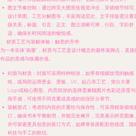
图文节奏控制
：通过跨页大图营造视觉冲击，穿插细节特写
设计草图、工艺分解图等，丰富阅读层次。文字排版需注重
级关系，标题、引言、正文、图注清晰可辨，行距、字距舒
适，确保长时间阅读的愉悦感。
三、 材质工艺与装帧体验：触觉的升华
作为一本实体“画册”，材质与工艺是设计概念的最终落脚点，直接
升作品的质感与收藏价值。
封面与材质
：封面可采用特种纸张，如带有细腻纹理的触感
纸，或局部运用烫金、烫银、UV、起凸等工艺，突出大赛
Logo或核心图形。内页纸张的选择需兼顾图片色彩还原度与
阅手感，可使用不同克重或质感的纸张区分章节。
装帧形式
：考虑到内容的庄重性与保存性，可采用精装锁线
订，确保书本平整耐用，并能完全摊开，完美展示跨页图像
亦可探索更具创意的装订方式，如裸脊装搭配彩色线缆，隐
科技与手工的联结。